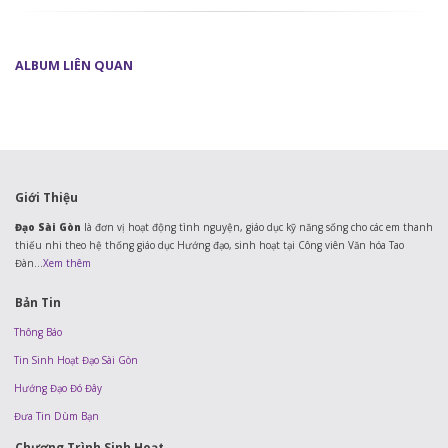
ALBUM
LIÊN QUAN
Giới Thiệu
Đạo Sài Gòn
là đơn vị hoạt động tình nguyện, giáo dục kỹ năng sống cho các em thanh
thiếu nhi theo hệ thống giáo dục Hướng đạo, sinh hoạt tại Công viên Văn hóa Tao
Đàn...
Xem thêm
Bản Tin
Thông Báo
Tin Sinh Hoạt Đạo Sài Gòn
Hướng Đạo Đó Đây
Đưa Tin Dùm Bạn
Chương Trình Sinh Hoạt