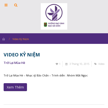
Home
Video Kỷ Niệm
VIDEO KỶ NIỆM
Trở Lại Mùa Hè
1
3 Tháng 10, 2015
Video
Trở Lại Mùa Hè – Nhạc sỹ Bảo Chấn – Trình diễn : Nhóm Mắt Ngọc
Xem Thêm