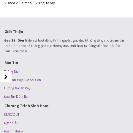
Visited 290 times, 1 visit(s) today
Giới Thiệu
Đạo Sài Gòn
là đơn vị hoạt động tình nguyện, giáo dục kỹ năng sống cho các em thanh
thiếu nhi theo hệ thống giáo dục Hướng đạo, sinh hoạt tại Công viên Văn hóa Tao
Đàn...
Xem thêm
Bản Tin
Thông Báo
Tin Sinh Hoạt Đạo Sài Gòn
Hướng Đạo Đó Đây
Đưa Tin Dùm Bạn
Chương Trình Sinh Hoạt
SEASCOUT
Ngành Ấu
Ngành Thiếu