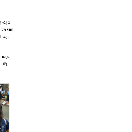
ng Đạo
và Girl
 hoạt
thuộc
 tiếp