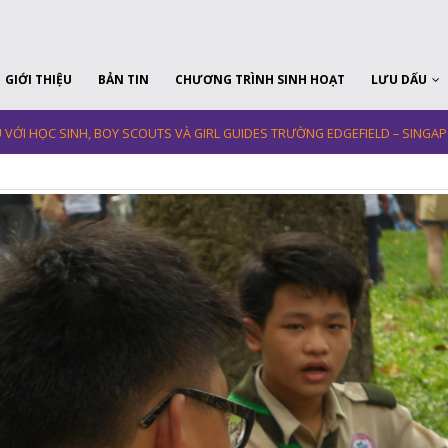
GIỚI THIỆU
BẢN TIN
CHƯƠNG TRÌNH SINH HOẠT
LƯU DẤU
 VỚI HỌC SINH, BOY SCOUTS VÀ GIRL GUIDES TRƯỜNG EDGEFIELD – SINGA