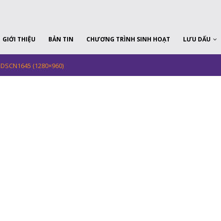
GIỚI THIỆU
BẢN TIN
CHƯƠNG TRÌNH SINH HOẠT
LƯU DẤU
DSCN1645 (1280×960)