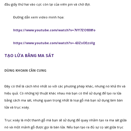
đầu giấy thứ hai vào cực còn lại của viên pin và chờ đợi.
Đường dẫn xem video minh họa:
https://www.youtube.com/watch?v=7VY7ZO938fo
https://www.youtube.com/watch?v=-63ZsOEzsVg
TẠO LỬA BẰNG MA SÁT
DÙNG KHOAN CẦN CUNG
Đây có thể là cách khó nhất so với các phương pháp khác, nhưng nó khả thi và
hiệu quả. Có những kỹ thuật khác nhau mà bạn có thể sử dụng để tạo ra lửa
bằng cách ma sát, nhưng quan trọng nhất là loại gỗ mà bạn sử dụng làm bàn
lửa và trục xoáy.
Trục xoáy là một thanh gỗ mà bạn sẽ sử dụng để quay nhằm tạo ra ma sát giữa
nó và một mảnh gỗ được gọi là bàn lửa. Nếu bạn tạo ra đủ sự cọ sát giữa trục