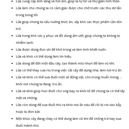
Lửa cung cấp ánh sáng và hơi ấm, giúp ta tự tin và thư giãn tinh thần.
Lửa làm cho chúng ta có cảm giác được che chở trước các thú dữ lẫn
trong bóng tối.
Lửa giúp chúng ta nấu nướng thức ăn, sấy khô các thực phẩm cần tồn
trữ.
Lửa hong khô các y phục và đồ dùng ẩm ướt, giúp chúng ta không bị
nhiễm lạnh.
Lửa được dùng đun sôi để khử trùng và làm tinh khiết nước.
Lửa và khói có thể dùng làm tín hiệu.
Lửa dùng để đốt một đầu cây, tạo thành mũi nhọn để làm vũ khí.
Lửa có thể thay cưa rìu trong việc cắt cây để dựng nhà, làm nơi trú ẩn.
Lửa và khói có thể xua đuổi một số động vật, côn trùng muỗi mòng …
khỏi nơi chúng ta đang trú ẩn.
Lửa và khói giúp hun đuổi cho ong bay ra khỏi tổ để chúng ta có thể lấy
mật và nhộng.
Lửa còn dùng để xua đuổi thú ra khói nơi ẩn náu để rồi bị rơi vào bẫy
hoặc bị đón bắt.
Một khúc cây đang cháy có thể dùng làm vũ khí để chống trả hay xua
đuổi mãnh thú.