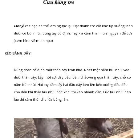
Lưu ý:
các bạn có thể làm ngược lại. Đặt thanh tre cắt khe úp xuống, bên
dưới có bùi nhùi, dùng tay cố định. Tay kia cầm thanh tre nguyên để cưa
(xem hình vẽ minh họa).
KÉO BẰNG DÂY
Dùng chân cố định một thân cây tròn khô. Nhét một nắm bùi nhùi vào
dưới thân cây. Lấy một sợi dây dẻo, bền, chắcvòng qua thân cây, chỗ có
nắm bùi nhùi. Hai tay cầm lấy hai đầu dây kéo lên kéo xuống đều đều
cho đến khi thấy bùi nhùi bốc khói thì kéo nhanh dần. Lúc bùi nhùi bén
lửa thì cầm thổi cho lửa bùng lên.