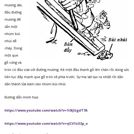
mương dài,
đầu đường
mương để
sẵn một
nhúm bùi
nhùi dễ
cháy. Dùng
một que
gỗ cứng và
tròn có đầu vừa với đường mương. Kê một đầu thanh gỗ lên chân rồi dùng sức
liên tục đẩy mạnh que gỗ tròn về phía trước. Sự ma sát tạo ra nhiệt rồi dần
dần thành lửa bám vào nhúm bùi nhùi.
Đường dẫn minh họa:
https://www.youtube.com/watch?v=1i0iJGgdT7A
https://www.youtube.com/watch?v=vJCV1sO2p_o