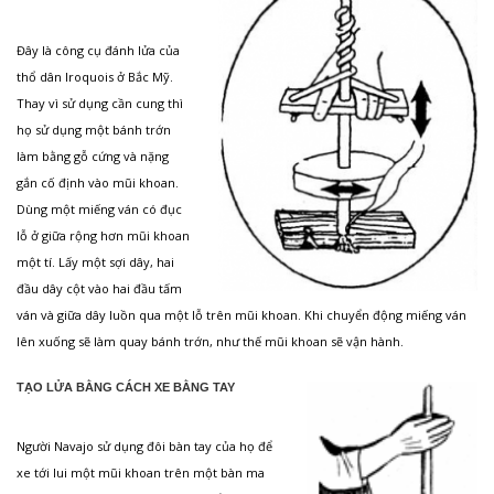
Đây là công cụ đánh lửa của
thổ dân Iroquois ở Bắc Mỹ.
Thay vì sử dụng cần cung thì
họ sử dụng một bánh trớn
làm bằng gỗ cứng và nặng
gắn cố định vào mũi khoan.
Dùng một miếng ván có đục
lỗ ở giữa rộng hơn mũi khoan
một tí. Lấy một sợi dây, hai
đầu dây cột vào hai đầu tấm
ván và giữa dây luồn qua một lỗ trên mũi khoan. Khi chuyển động miếng ván
lên xuống sẽ làm quay bánh trớn, như thế mũi khoan sẽ vận hành.
TẠO LỬA BẰNG CÁCH XE BẰNG TAY
Người Navajo sử dụng đôi bàn tay của họ để
xe tới lui một mũi khoan trên một bàn ma