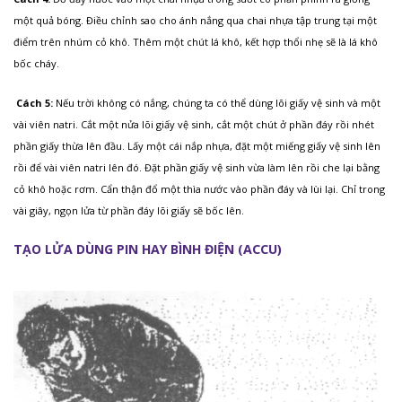
một quả bóng. Điều chỉnh sao cho ánh nắng qua chai nhựa tập trung tại một
điểm trên nhúm cỏ khô. Thêm một chút lá khô, kết hợp thổi nhẹ sẽ là lá khô
bốc cháy.
Cách 5:
Nếu trời không có nắng, chúng ta có thể dùng lõi giấy vệ sinh và một
vài viên natri. Cắt một nửa lõi giấy vệ sinh, cắt một chút ở phần đáy rồi nhét
phần giấy thừa lên đầu. Lấy một cái nắp nhựa, đặt một miếng giấy vệ sinh lên
rồi để vài viên natri lên đó. Đặt phần giấy vệ sinh vừa làm lên rồi che lại bằng
cỏ khô hoặc rơm. Cẩn thận đổ một thìa nước vào phần đáy và lùi lại. Chỉ trong
vài giây, ngọn lửa từ phần đáy lõi giấy sẽ bốc lên.
TẠO LỬA DÙNG PIN HAY BÌNH ĐIỆN (ACCU)