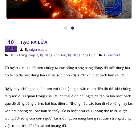
10
TẠO RA LỬA
Th6
By
saigonscouts
Hành Trang Hiệp Sĩ
,
Kỹ Năng Sinh Tồn
,
Kỹ Năng Tổng Hợp
1 Comment
Từ ngàn xưa, khi tổ tiên chúng ta còn sống trong hang động, đã biết dùng lửa.
Có lẽ họ đã biết dùng lửa rất lâu (do tình cờ) trước khi biết cách làm ra lửa.
Ngày nay, chúng ta quá quen với các tiện nghi văn minh đến độ đôi khi chúng
ta quên đi sự quan trọng của lửa, có thể là do chúng ta đã tạo ra lửa một cách
quá dễ dàng bằng diêm, bật lửa, điện … Nhưng nếu các bạn đi vào rừng hay lạc
vào nơi hoang dã, các bạn sẽ thấy: lửa là một nhu cầu không thể thiếu được
trong đời sống của con người. Là một nguồn năng lượng rất quan trọng trong
việc mưu sinh để tồn tại nơi hoang dã.