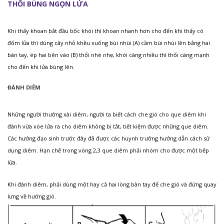
THỔI BÙNG NGỌN LỬA
Khi thấy khoan bắt đầu bốc khói thì khoan nhanh hơn cho đến khi thấy có
đốm lửa thì dùng cây nhỏ khều xuống bùi nhùi (A) cầm bùi nhùi lên bằng hai
bàn tay, ép hai bên vào (B) thổi nhè nhẹ, khói càng nhiều thì thổi càng mạnh
cho đến khi lửa bùng lên.
ĐÁNH DIÊM
Những người thường xài diêm, người ta biết cách che gió cho que diêm khi
đánh vừa xòe lửa ra cho diêm không bị tắt, tiết kiệm được những que diêm.
Các hướng đạo sinh trước đây đã được các huynh trưởng hướng dẫn cách sử
dụng diêm. Hạn chế trong vòng 2,3 que diêm phải nhóm cho được một bếp
lửa.
Khi đánh diêm, phải dùng một hay cả hai lòng bàn tay để che gió và đứng quay
lưng về hướng gió.