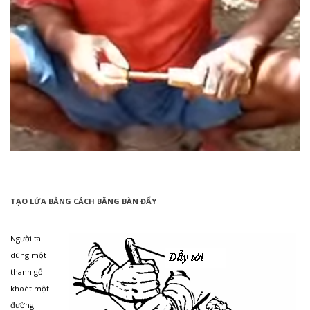
TẠO LỬA BẰNG CÁCH BẰNG BÀN ĐẨY
Người ta
dùng một
thanh gỗ
khoét một
đường