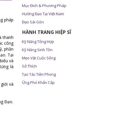
Mục Đich & Phương Pháp
Hướng Đạo Tại Việt Nam
ng pháp
Đạo Sài Gòn
HÀNH TRANG HIỆP SĨ
% thanh
Kỹ Năng Tổng Hợp
ác công
Mỹ, phần
Kỹ Năng Sinh Tồn
ạo. Tại
Mẹo Vặt Cuộc Sống
biểu và
Sở Thích
từng là
Tạo Tác Tiền Phong
Ứng Phó Khẩn Cấp
giới và
ng Đạo.