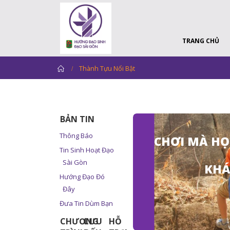
TRANG CHỦ
Home
Thành Tựu Nổi Bật
BẢN TIN
Thông Báo
CHƠI MÀ
HỌ
Tin Sinh Hoạt Đạo
Sài Gòn
KHÁ
Hướng Đạo Đó
Đây
Đưa Tin Dùm Bạn
CHƯƠNG
LƯU
HỖ