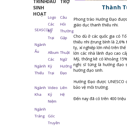
TRÌNH
DẤU
TRỢ
Thành T
SINH
HOẠT
Logo
Câu
Phong trào Hướng Đạo được L
Các
Hỏi
giáo dục thanh thiếu nhi.
SEASCOUT
Kỳ
Thường
Cho dù ở các quốc gia có T
Trại
Gặp
thiếu nhi (trung bình là 2,6
Ngành
ty, xí nghiệp lớn nhỏ trên th
Ấu
Album
Thuật
lớn các nhà lãnh đạo cao cấ
Mỹ, thống kê có khoảng 15%
Các
Ngữ
nghị sĩ từng là hướng đạo 
Ngành
Kỳ
Hướng
hướng đạo sinh.
Thiếu
Trại
Đạo
Hướng Đạo được UNESCO côn
bảo vệ môi trường.
Ngành
Video
Liên
Kha
Kỷ
Hệ
Đến nay đã có trên 400 triệu
Niệm
Ngành
Tráng
Góc
Truyền