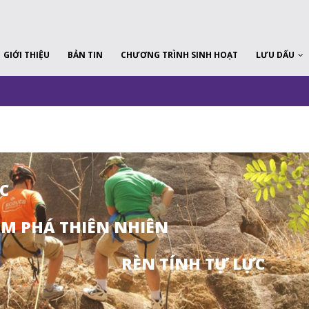
GIỚI THIỆU
BẢN TIN
CHƯƠNG TRÌNH SINH HOẠT
LƯU DẤU
C
M PHÁ THIÊN NHIÊN
RÈN TÍNH TỰ LỰC