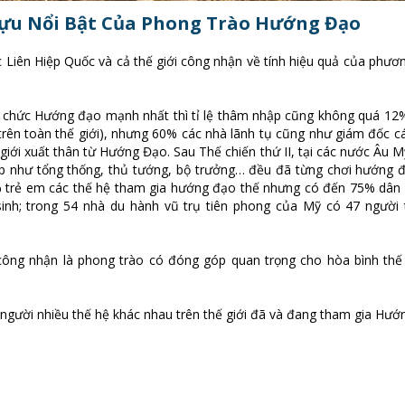
ựu Nổi Bật Của Phong Trào Hướng Đạo
iên Hiệp Quốc và cả thế giới công nhận về tính hiệu quả của phươ
ổ chức Hướng đạo mạnh nhất thì tỉ lệ thâm nhập cũng không quá 12
% trên toàn thế giới), nhưng 60% các nhà lãnh tụ cũng như giám đốc c
ế giới xuất thân từ Hướng Đạo. Sau Thế chiến thứ II, tại các nước Âu 
p như tổng thống, thủ tướng, bộ trưởng… đều đã từng chơi hướng đ
 trẻ em các thế hệ tham gia hướng đạo thế nhưng có đến 75% dân 
sinh; trong 54 nhà du hành vũ trụ tiên phong của Mỹ có 47 người 
g nhận là phong trào có đóng góp quan trọng cho hòa bình thế 
 người nhiều thế hệ khác nhau trên thế giới đã và đang tham gia Hướ