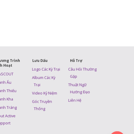
ương Trình
Lưu Dấu
Hỗ Trợ
nh Hoạt
Logo Các Kỳ Trại
Câu Hỏi Thường
ASCOUT
Gặp
Album Các Kỳ
ành Ấu
Trại
Thuật Ngữ
ành Thiếu
Hướng Đạo
Video Kỷ Niệm
ành Kha
Liên Hệ
Góc Truyền
ành Tráng
Thống
ut Active
pport