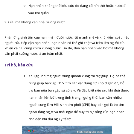
Nạn nhân không thể kêu cứu do đang cố nín thở hoặc nước đi
vào khí quản.
2. Cứu mà không cần phải xuống nước
Phản ứng sinh tồn của nạn nhân đuối nước rất mạnh mẽ và khó kiểm soát, nếu
người cứu tiếp cận nạn nhân, nạn nhân có thể ghì chặt và trèo lên người cứu
khiến cả hai cùng chìm xuống nước. Do đó, đưa nạn nhân vào bờ mà không
cần phải xuống nước là an toàn nhất.
Tri hô, kêu cứu
Kêu gọi những người xung quanh cùng tới trợ giúp. Họ có thể
cùng giúp bạn: gọi 115, tìm các vật dụng cứu hộ ở gần đó, hỗ
trợ bạn nếu bạn gặp sự cố v.v. Và đặc biệt nếu sau khi đưa được
nạn nhân lên bờ trong tình trạng ngưng thở, bạn cần nhiều
người cùng làm Hồi sinh tim phổi (CPR) hay còn gọi là ép tim
ngoài lồng ngực và thổi ngạt để duy trì sự sống của nạn nhân
cho đến khi đội ngũ y tế tới.