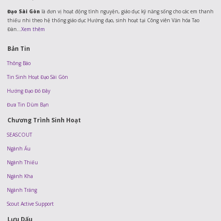
Đạo Sài Gòn
là đơn vị hoạt động tình nguyện, giáo dục kỹ năng sống cho các em thanh
thiếu nhi theo hệ thống giáo dục Hướng đạo, sinh hoạt tại Công viên Văn hóa Tao
Đàn...
Xem thêm
Bản Tin
Thông Báo
Tin Sinh Hoạt Đạo Sài Gòn
Hướng Đạo Đó Đây
Đưa Tin Dùm Bạn
Chương Trình Sinh Hoạt
SEASCOUT
Ngành Ấu
Ngành Thiếu
Ngành Kha
Ngành Tráng
Scout Active Support
Lưu Dấu