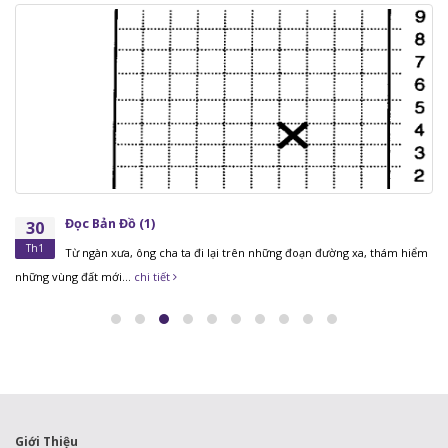
Đọc Bản Đồ (1)
30
Th1
Từ ngàn xưa, ông cha ta đi lại trên những đoạn đường xa, thám hiểm
những vùng đất mới...
chi tiết
Giới Thiệu