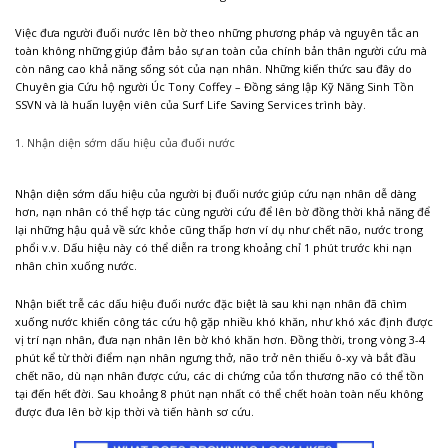
Việc đưa người đuối nước lên bờ theo những phương pháp và nguyên tắc an
toàn không những giúp đảm bảo sự an toàn của chính bản thân người cứu mà
còn nâng cao khả năng sống sót của nạn nhân. Những kiến thức sau đây do
Chuyên gia Cứu hộ người Úc Tony Coffey – Đồng sáng lập Kỹ Năng Sinh Tồn
SSVN và là huấn luyện viên của Surf Life Saving Services trình bày.
1. Nhận diện sớm dấu hiệu của đuối nước
Nhận diện sớm dấu hiệu của người bị đuối nước giúp cứu nạn nhân dễ dàng
hơn, nạn nhân có thể hợp tác cùng người cứu để lên bờ đồng thời khả năng để
lại những hậu quả về sức khỏe cũng thấp hơn ví dụ như chết não, nước trong
phổi v.v. Dấu hiệu này có thể diễn ra trong khoảng chỉ 1 phút trước khi nạn
nhân chìn xuống nước.
Nhận biết trễ các dấu hiệu đuối nước đặc biệt là sau khi nạn nhân đã chìm
xuống nước khiến công tác cứu hộ gặp nhiều khó khăn, như khó xác định được
vị trí nạn nhân, đưa nạn nhân lên bờ khó khăn hơn. Đồng thời, trong vòng 3-4
phút kể từ thời điểm nạn nhân ngưng thở, não trở nên thiếu ô-xy và bắt đầu
chết não, dù nạn nhân được cứu, các di chứng của tổn thương não có thể tồn
tại đến hết đời. Sau khoảng 8 phút nạn nhất có thể chết hoàn toàn nếu không
được đưa lên bờ kịp thời và tiến hành sơ cứu.