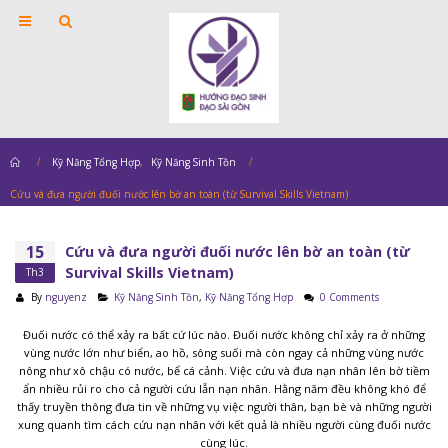
Home
Kỹ Năng Tổng Hợp
,
Kỹ Năng Sinh Tồn
Cứu và đưa người đuối nước lên bờ an toàn (từ Survival Skills Vietnam)
15
Cứu và đưa người đuối nước lên bờ an toàn (từ
Survival Skills Vietnam)
Th3
By
nguyenz
Kỹ Năng Sinh Tồn
,
Kỹ Năng Tổng Hợp
0 Comments
Đuối nước có thể xảy ra bất cứ lúc nào. Đuối nước không chỉ xảy ra ở những
vùng nước lớn như biển, ao hồ, sông suối mà còn ngay cả những vùng nước
nông như xô chậu có nước, bể cá cảnh. Việc cứu và đưa nạn nhân lên bờ tiềm
ẩn nhiều rủi ro cho cả người cứu lẫn nạn nhân. Hằng năm đều không khó để
thấy truyền thông đưa tin về những vụ việc người thân, bạn bè và những người
xung quanh tìm cách cứu nạn nhân với kết quả là nhiều người cùng đuối nước
cùng lúc.