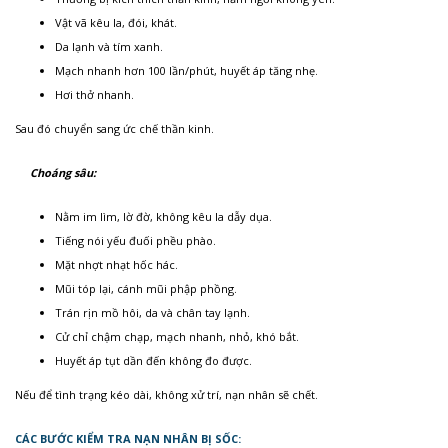
Vật vã kêu la, đói, khát.
Da lạnh và tím xanh.
Mạch nhanh hơn 100 lần/phút, huyết áp tăng nhẹ.
Hơi thở nhanh.
Sau đó chuyển sang ức chế thần kinh.
Choáng sâu:
Nằm im lìm, lờ đờ, không kêu la dẫy dụa.
Tiếng nói yếu đuối phều phào.
Mặt nhợt nhạt hốc hác.
Mũi tóp lại, cánh mũi phập phồng.
Trán rịn mồ hôi, da và chân tay lạnh.
Cử chỉ chậm chạp, mạch nhanh, nhỏ, khó bắt.
Huyết áp tụt dần đến không đo được.
Nếu để tình trạng kéo dài, không xử trí, nạn nhân sẽ chết.
CÁC BƯỚC KIỂM TRA NẠN NHÂN BỊ SỐC: