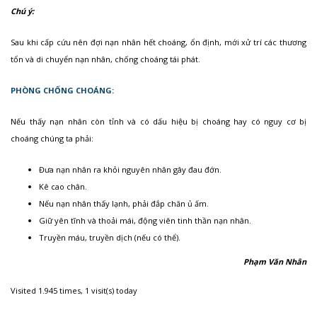
Chú ý:
Sau khi cấp cứu nên đợi nạn nhân hết choáng, ổn định, mới xử trí các thương
tổn và di chuyển nạn nhân, chống choáng tái phát.
PHÒNG CHỐNG CHOÁNG:
Nếu thấy nạn nhân còn tỉnh và có dấu hiệu bị choáng hay có nguy cơ bị
choáng chúng ta phải:
Đưa nạn nhân ra khỏi nguyên nhân gây đau đớn.
Kê cao chân.
Nếu nạn nhân thấy lạnh, phải đắp chăn ủ ấm.
Giữ yên tĩnh và thoải mái, động viên tinh thần nạn nhân.
Truyền máu, truyền dịch (nếu có thể).
Phạm Văn Nhân
Visited 1.945 times, 1 visit(s) today