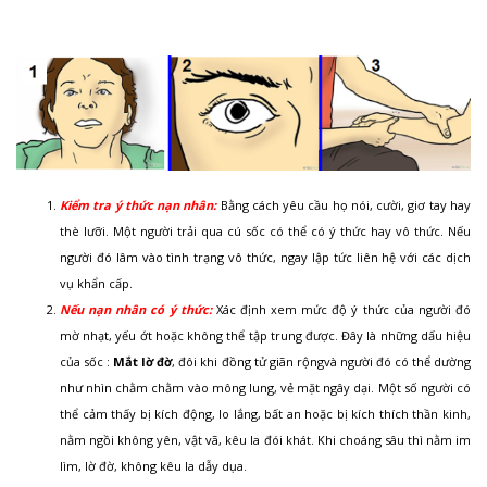
Kiểm tra ý thức nạn nhân:
Bằng cách yêu cầu họ nói, cười, giơ tay hay
thè lưỡi. Một người trải qua cú sốc có thể có ý thức hay vô thức. Nếu
người đó lâm vào tình trạng vô thức, ngay lập tức liên hệ với các dịch
vụ khẩn cấp.
Nếu nạn nhân có ý thức:
Xác định xem mức độ ý thức của người đó
mờ nhạt, yếu ớt hoặc không thể tập trung được. Đây là những dấu hiệu
của sốc :
Mắt lờ đờ
, đôi khi đồng tử giãn rộngvà người đó có thể dường
như nhìn chằm chằm vào mông lung, vẻ mặt ngây dại. Một số người có
thể cảm thấy bị kích động, lo lắng, bất an hoặc bị kích thích thần kinh,
nằm ngồi không yên, vật vã, kêu la đói khát. Khi choáng sâu thì nằm im
lìm, lờ đờ, không kêu la dẫy dụa.