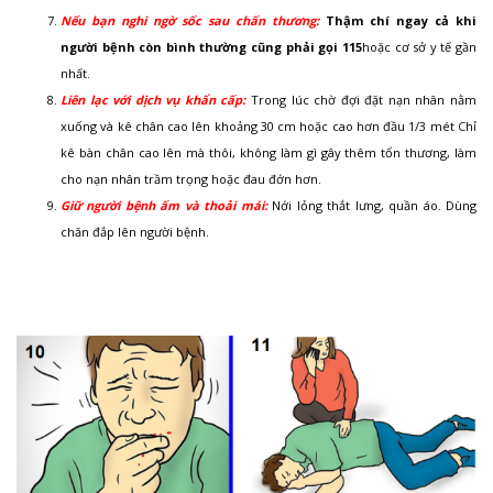
Nếu bạn nghi ngờ sốc sau chấn thương:
Th
ậ
m chí ngay c
ả
khi
ng
ườ
i b
ệ
nh còn bình th
ườ
ng c
ũ
ng ph
ả
i g
ọ
i 115
hoặc cơ sở y tế gần
nhất.
Liên lạc với dịch vụ khẩn cấp:
Trong lúc chờ đợi đặt nạn nhân nằm
xuống và kê chân cao lên khoảng 30 cm hoặc cao hơn đầu 1/3 mét Chỉ
kê bàn chân cao lên mà thôi, không làm gì gây thêm tổn thương, làm
cho nạn nhân trầm trọng hoặc đau đớn hơn.
Giữ người bệnh ấm và thoải mái:
Nới lỏng thắt lưng, quần áo. Dùng
chăn đắp lên người bệnh.