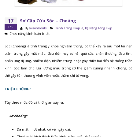
17
Sơ Cấp Cứu Sốc – Choáng
Th9
By
saigonscouts
Hành Trang Hiệp Sĩ
,
Kỹ Năng Tổng Hợp
ở
Chức năng bình luận bị tắt
Sơ
Cấp
Sốc (Choáng) là tình trạng y khoa nghiêm trọng, có thể xảy ra sau một tai nạn
Cứu
trầm trọng gây mất máu, đau đớn hay sợ hãi quá sức, chấn thương, đau tim,
Sốc
phản ứng dị ứng, nhiễm độc, nhiễm trùng hoặc gây thiệt hại đến hệ thống thần
–
Choáng
kinh. Sốc làm cho lưu lượng máu trong cơ thể giảm xuống nhanh chóng, có
thể gây tổn thương vĩnh viễn hoặc thậm chí tử vong.
TRIỆU CHỨNG:
Tùy theo mức độ và thời gian xảy ra.
Sơ choáng:
Da mặt nhợt nhạt, có vẻ ngây dại.
Thường bị kích thích thần kinh, nằm ngồi không yên.