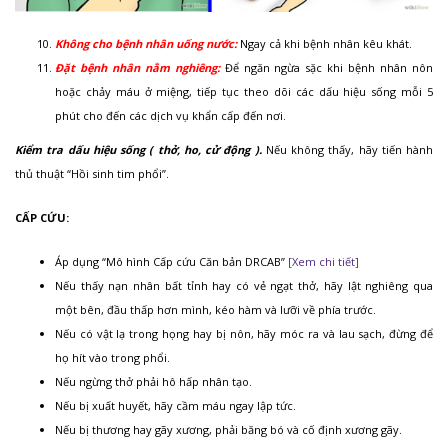
Không cho bệnh nhân uống nước:
Ngay cả khi bệnh nhân kêu khát.
Đặt bệnh nhân nằm nghiêng:
Để ngăn ngừa sặc khi bệnh nhân nôn
hoặc chảy máu ở miệng, tiếp tục theo dõi các dấu hiệu sống mỗi 5
phút cho đến các dịch vụ khẩn cấp đến nơi.
Kiểm tra dấu hiệu sống ( thở, ho, cử động )
.
Nếu không thấy, hãy tiến hành
thủ thuật “Hồi sinh tim phổi”.
CẤP CỨU:
Áp dụng “Mô hình Cấp cứu Căn bản DRCAB”
[Xem chi tiết]
Nếu thấy nạn nhân bất tỉnh hay có vẻ ngạt thở, hãy lật nghiêng qua
một bên, đầu thấp hơn mình, kéo hàm và lưỡi về phía trước.
Nếu có vật lạ trong họng hay bị nôn, hãy móc ra và lau sạch, đừng để
họ hít vào trong phổi.
Nếu ngừng thở phải hô hấp nhân tạo.
Nếu bị xuất huyết, hãy cầm máu ngay lập tức.
Nếu bị thương hay gãy xương, phải băng bó và cố định xương gãy.