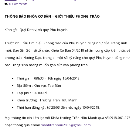
0 Comments
THÔNG BÁO KHÓA CƠ BẢN – GIỚI THIỆU PHONG TRÀO
Kính gởi: Quý Đơn vị và quý Phụ huynh,
Trước nhu cầu tìm hiểu Phong trào của Phụ huynh cũng như của Tráng sinh
mới, Đạo Sài Gòn sẽ tổ chức Khóa Cơ Bản 04/2018 nhằm cung cấp kiến thức về
phong trào Hướng Đạo, trang bị một số kỹ năng cho quý Phụ huynh cũng như
các Tráng sinh mong muốn góp sức vào phong trào.
Thời gian : 08h30 – 16h ngày 15/04/2018
Địa điểm : Khu vực Tao Đàn
Trại phí : 100.000 đ
Khóa trưởng : Trưởng Trần Hữu Mạnh
Thời hạn đăng ký : từ 25/03 đến hết ngày 10/04/2018.
Mọi thông tin xin liên lạc với Khóa trưởng Trần Hữu Mạnh qua số 0918-060-975
hoặc thông qua email
manhtranhuu2006@gmail.com
.