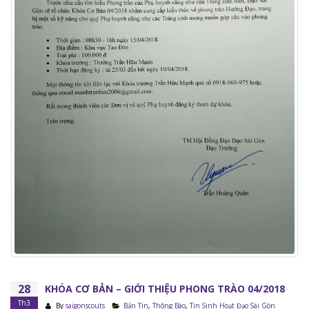
28
KHÓA CƠ BẢN – GIỚI THIỆU PHONG TRÀO 04/2018
Th3
By
saigonscouts
Bản Tin
,
Thông Báo
,
Tin Sinh Hoạt Đạo Sài Gòn