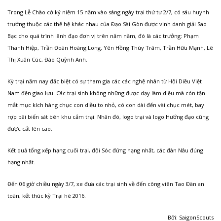
Trong Lễ Chào cờ kỷ niệm 15 năm vào sáng ngày trại thứ tư 2/7, có sáu huynh
trưởng thuộc các thế hệ khác nhau của Đạo Sài Gòn được vinh danh giải Sao
Bạc cho quá trình lãnh đạo đơn vị trên năm năm, đó là các trưởng: Phạm
Thanh Hiệp, Trần Đoàn Hoàng Long, Yên Hồng Thùy Trâm, Trần Hữu Mạnh, Lê
Thị Xuân Cúc, Đào Quỳnh Anh.
Kỳ trại năm nay đăc biệt có sự tham gia các các nghệ nhân từ Hội Diều Việt
Nam đến giao lưu. Các trại sinh không những được dạy làm diều mà cón tận
mắt mục kích hàng chục con diều to nhỏ, có con dài đến vài chục mét, bay
rợp bãi biển sát bên khu cắm trại. Nhân đó, logo trại và logo Hướng đạo cũng
được cất lên cao.
Kết quả tổng xếp hạng cuối trại, đội Sóc đứng hạng nhất, các đàn Nâu đúng
hạng nhất.
Đến 06 giờ chiều ngày 3/7, xe đưa các trại sinh về đến công viên Tao Đàn an
toàn, kết thúc kỳ Trại hè 2016.
Bởi: SaigonScouts