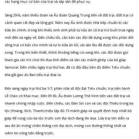
các hạng mục cơ bản của trại và sắp sẵn để phục vụ.
Sáng 29/6, năm thiếu đoàn và Ấu đoàn Quang Trung tiến về đất trại. Đất trại có
cảnh quan rất đẹp và lộng gió. Năm nay Ấu sinh được nhà bếp chuẩn bị các
bữa ăn chính, trong khi thiếu sinh sinh phải tự nấu ăn cả trại trừ buổi trưa ngày
mới đến và ngày về. Đến chiều tối, căn bản các đội đã dựng xong khu phần đời
sống trại cơ bản cho mình và tự lo bữa ăn tối, vài sàn lều đã được các đội dựng
xong. Trong khi kiến thiết, thỉnh thoảng tiếng còi vang lên, các đội được gọi
tham gia các trò chơi thi đua tính điểm và săn các mảnh ghép của bộ giáp
Samurai. Đến chiều ngày trại thứ hai, đã có đội đầu tiên đủ điểm Tiêu chuẩn
khá gắt gao do Ban tiểu trại đưa ra.
Đến sáng ngày trại thứ ba 1/7, phân nữa số đội đạt Tiêu chuẩn, trại tiến hành
Lễ Chào cờ Khai mạc. Đến 09:30, Ấu đoàn Lương Thế Vinh tiến vào đất trại và
nhanh chóng nhập cuộc. Đến chiều, các Đàn Sói con và các đội Thiếu trong ba
tộc (Hoàng, Xích, Thanh) triệu tập đủ 15 mảnh giáp và quyết định hợp nhất bộ
giáp để cùng cứu ba tộc trước cơn đại dịch đang đe dọa. Lửa trại lớn diễn ra
sau đó ăn mừng chiến thắng cơn đại dịch, mừng con đường thống nhất và
niềm tin vững tiến đằng trước.