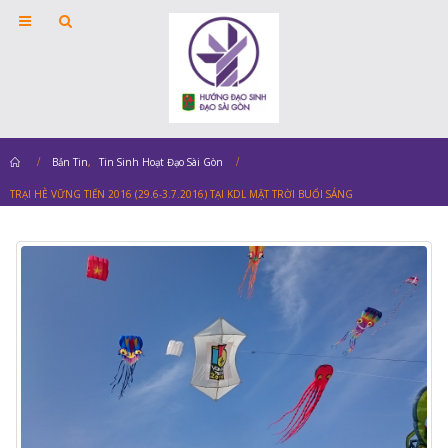
Home
Bản Tin
,
Tin Sinh Hoạt Đạo Sài Gòn
TRẠI HÈ VỮNG TIẾN 2016 (29.6-3.7.2016) TẠI KDL MẶT TRỜI BUỔI SÁNG