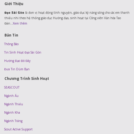
Giới Thiệu
Đạo Sài Gòn
là đơn vị hoạt động tình nguyện, giáo dục kỹ năng sống cho các em thanh
thiếu nhi theo hệ thống giáo dục Hướng đạo, sinh hoạt tại Công viên Văn hóa Tao
Đàn...
Xem thêm
Bản Tin
Thông Báo
Tin Sinh Hoạt Đạo Sài Gòn
Hướng Đạo Đó Đây
Đưa Tin Dùm Bạn
Chương Trình Sinh Hoạt
SEASCOUT
Ngành Ấu
Ngành Thiếu
Ngành Kha
Ngành Tráng
Scout Active Support