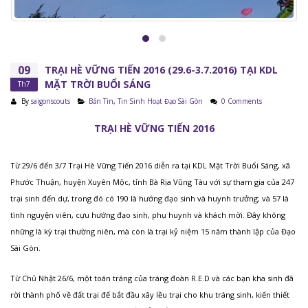
09
TRẠI HÈ VỮNG TIẾN 2016 (29.6-3.7.2016) TẠI KDL
MẶT TRỜI BUỔI SÁNG
Th7
By
saigonscouts
Bản Tin
,
Tin Sinh Hoạt Đạo Sài Gòn
0 Comments
TRẠI HÈ VỮNG TIẾN 2016
Từ 29/6 đến 3/7 Trại Hè Vững Tiến 2016 diễn ra tại KDL Mặt Trời Buổi Sáng, xã
Phước Thuận, huyện Xuyên Mộc, tỉnh Bà Rịa Vũng Tàu với sự tham gia của 247
trại sinh đến dự, trong đó có 190 là hướng đạo sinh và huynh trưởng; và 57 là
tình nguyện viên, cựu hướng đạo sinh, phụ huynh và khách mời. Đây không
những là kỳ trại thường niên, mà còn là trại kỷ niệm 15 năm thành lập của Đạo
Sài Gòn.
Từ Chủ Nhật 26/6, một toán tráng của tráng đoàn R.E.D và các bạn kha sinh đã
rời thành phố về đất trại để bắt đầu xây lều trại cho khu tráng sinh, kiến thiết